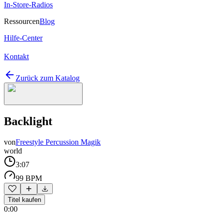
In-Store-Radios
Ressourcen
Blog
Hilfe-Center
Kontakt
Zurück zum Katalog
Backlight
von
Freestyle Percussion Magik
world
3:07
99 BPM
Titel kaufen
0:00