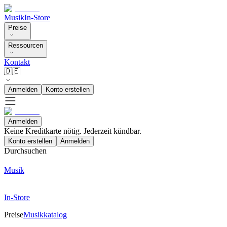
Musik
In-Store
Preise
Ressourcen
Kontakt
🇩🇪
Anmelden
Konto erstellen
Anmelden
Keine Kreditkarte nötig. Jederzeit kündbar.
Konto erstellen
Anmelden
Durchsuchen
Musik
In-Store
Preise
Musikkatalog