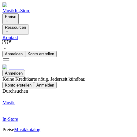
Musik
In-Store
Preise
Ressourcen
Kontakt
🇩🇪
Anmelden
Konto erstellen
Anmelden
Keine Kreditkarte nötig. Jederzeit kündbar.
Konto erstellen
Anmelden
Durchsuchen
Musik
In-Store
Preise
Musikkatalog