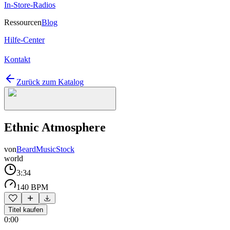
In-Store-Radios
Ressourcen
Blog
Hilfe-Center
Kontakt
Zurück zum Katalog
Ethnic Atmosphere
von
BeardMusicStock
world
3:34
140 BPM
Titel kaufen
0:00