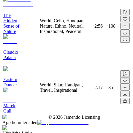
The
Hidden
World, Cello, Handpan,
Sense of
Nature, Ethno, Neutral,
2:56
108
Nature
Inspirational, Peaceful
Claudio
Palana
Eastern
Dancer
World, Sitar, Handpan,
2:17
85
Travel, Inspirational
Marek
Gall
©
2026
Jamendo Licensing
App herunterladen