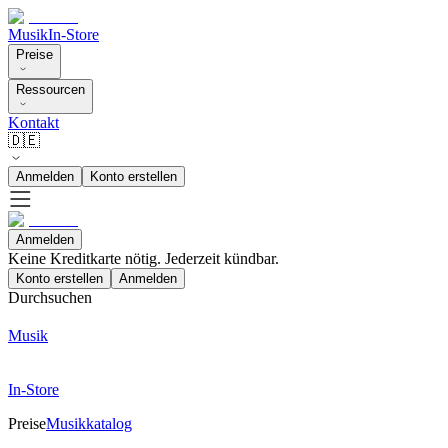
Musik
In-Store
Preise
Ressourcen
Kontakt
🇩🇪
Anmelden
Konto erstellen
Anmelden
Keine Kreditkarte nötig. Jederzeit kündbar.
Konto erstellen
Anmelden
Durchsuchen
Musik
In-Store
Preise
Musikkatalog