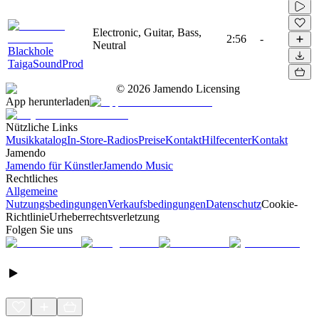
Electronic, Guitar, Bass,
2:56
-
Neutral
Blackhole
TaigaSoundProd
©
2026
Jamendo Licensing
App herunterladen
Nützliche Links
Musikkatalog
In-Store-Radios
Preise
Kontakt
Hilfecenter
Kontakt
Jamendo
Jamendo für Künstler
Jamendo Music
Rechtliches
Allgemeine
Nutzungsbedingungen
Verkaufsbedingungen
Datenschutz
Cookie-
Richtlinie
Urheberrechtsverletzung
Folgen Sie uns