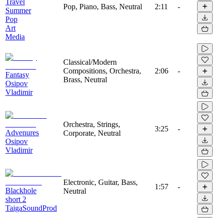
Travel
Pop, Piano, Bass, Neutral
2:11
-
Summer
Pop
Art
Media
Classical/Modern
Compositions, Orchestra,
2:06
-
Fantasy
Brass, Neutral
Osipov
Vladimir
Orchestra, Strings,
3:25
-
Advenures
Corporate, Neutral
Osipov
Vladimir
Electronic, Guitar, Bass,
1:57
-
Blackhole
Neutral
short 2
TaigaSoundProd