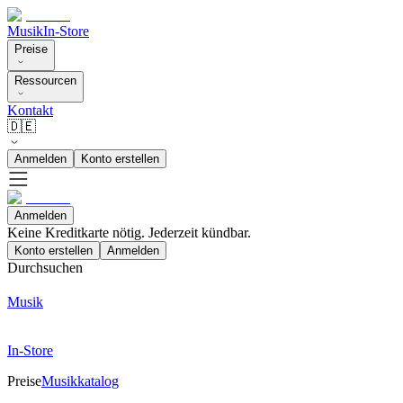
Musik
In-Store
Preise
Ressourcen
Kontakt
🇩🇪
Anmelden
Konto erstellen
Anmelden
Keine Kreditkarte nötig. Jederzeit kündbar.
Konto erstellen
Anmelden
Durchsuchen
Musik
In-Store
Preise
Musikkatalog