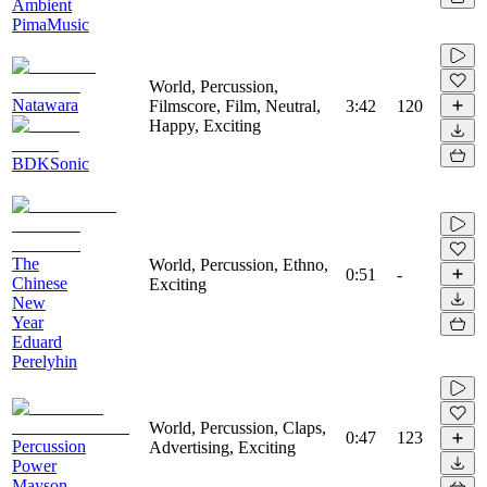
Ambient
PimaMusic
World, Percussion,
Natawara
Filmscore, Film, Neutral,
3:42
120
Happy, Exciting
BDKSonic
The
World, Percussion, Ethno,
0:51
-
Chinese
Exciting
New
Year
Eduard
Perelyhin
World, Percussion, Claps,
0:47
123
Percussion
Advertising, Exciting
Power
Mayson