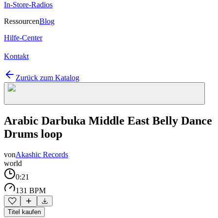
In-Store-Radios
Ressourcen
Blog
Hilfe-Center
Kontakt
Zurück zum Katalog
Arabic Darbuka Middle East Belly Dance
Drums loop
von
Akashic Records
world
0:21
131 BPM
Titel kaufen