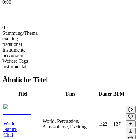
0:00
0:21
Stimmung/Thema
exciting
traditional
Instrumente
percussion
Weitere Tags
instrumental
Ähnliche Titel
Titel
Tags
Dauer
BPM
World, Percussion,
World
1:22
137
Atmospheric, Exciting
Nature
Chill