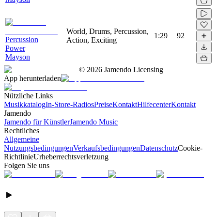
World, Drums, Percussion,
1:29
92
Percussion
Action, Exciting
Power
Mayson
©
2026
Jamendo Licensing
App herunterladen
Nützliche Links
Musikkatalog
In-Store-Radios
Preise
Kontakt
Hilfecenter
Kontakt
Jamendo
Jamendo für Künstler
Jamendo Music
Rechtliches
Allgemeine
Nutzungsbedingungen
Verkaufsbedingungen
Datenschutz
Cookie-
Richtlinie
Urheberrechtsverletzung
Folgen Sie uns