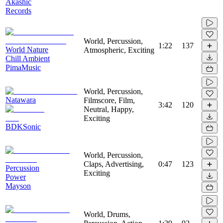
Akashic
Records
World, Percussion,
1:22
137
World Nature
Atmospheric, Exciting
Chill Ambient
PimaMusic
World, Percussion,
Natawara
Filmscore, Film,
3:42
120
Neutral, Happy,
Exciting
BDKSonic
World, Percussion,
Claps, Advertising,
0:47
123
Percussion
Exciting
Power
Mayson
World, Drums,