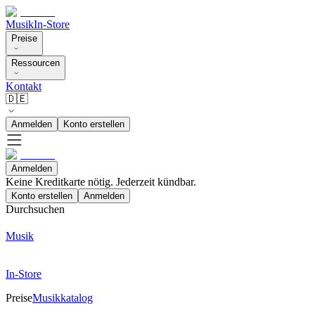
Musik
In-Store
Preise
Ressourcen
Kontakt
🇩🇪
Anmelden
Konto erstellen
Anmelden
Keine Kreditkarte nötig. Jederzeit kündbar.
Konto erstellen
Anmelden
Durchsuchen
Musik
In-Store
Preise
Musikkatalog