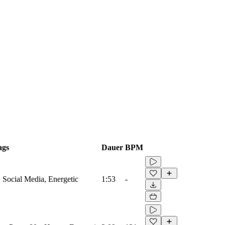
ags
Dauer
BPM
Social Media, Energetic
1:53
-