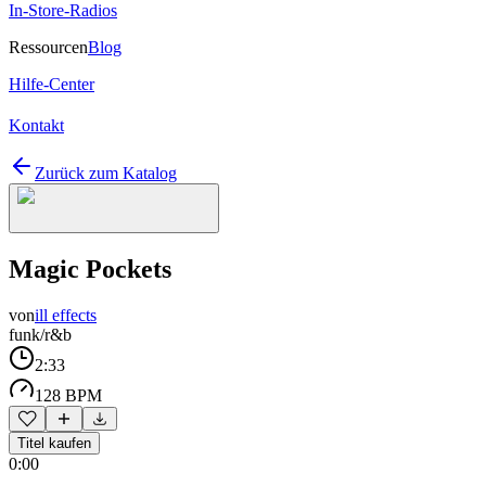
In-Store-Radios
Ressourcen
Blog
Hilfe-Center
Kontakt
Zurück zum Katalog
Magic Pockets
von
ill effects
funk/r&b
2:33
128 BPM
Titel kaufen
0:00