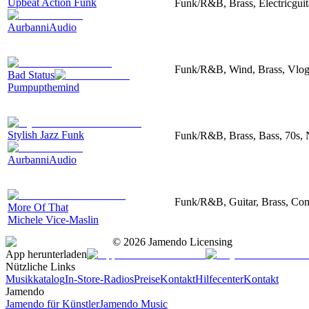
Upbeat Action Funk
Funk/R&B, Brass, Electricguita
AurbanniAudio
Funk/R&B, Wind, Brass, Vlog,
Bad Status
Pumpupthemind
Stylish Jazz Funk
Funk/R&B, Brass, Bass, 70s, N
AurbanniAudio
Funk/R&B, Guitar, Brass, Com
More Of That
Michele Vice-Maslin
©
2026
Jamendo Licensing
App herunterladen
Nützliche Links
Musikkatalog
In-Store-Radios
Preise
Kontakt
Hilfecenter
Kontakt
Jamendo
Jamendo für Künstler
Jamendo Music