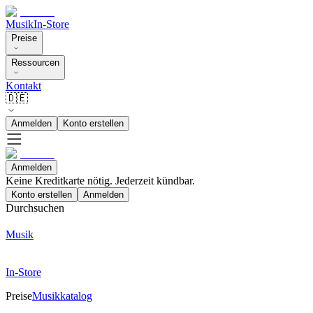
Musik
In-Store
Preise
Ressourcen
Kontakt
🇩🇪
Anmelden
Konto erstellen
Anmelden
Keine Kreditkarte nötig. Jederzeit kündbar.
Konto erstellen
Anmelden
Durchsuchen
Musik
In-Store
Preise
Musikkatalog