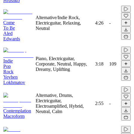
Hrushko
Alternative/Indie Rock,
Come
Electricguitar, Relaxing,
4:26
-
To Be
Neutral
Aled
Edwards
Piano, Electricguitar,
Indie
Corporate, Neutral, Happy,
3:18
109
Pop
Dreamy, Uplifting
Rock
Yevhen
Lokhmatov
Alternative, Drums,
Electricguitar,
2:55
-
Electroamplified, Hybrid,
Contemplation
Neutral, Calm
Macroform