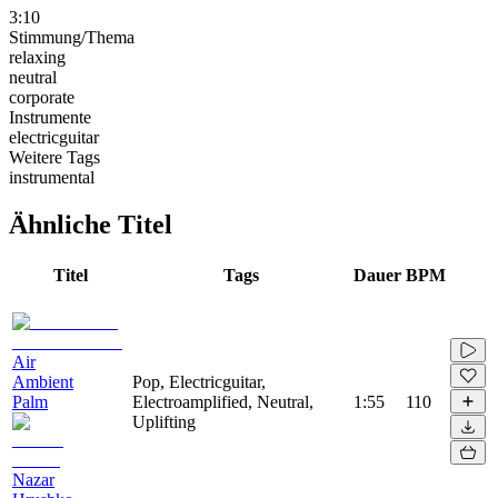
3:10
Stimmung/Thema
relaxing
neutral
corporate
Instrumente
electricguitar
Weitere Tags
instrumental
Ähnliche Titel
Titel
Tags
Dauer
BPM
Air
Ambient
Pop, Electricguitar,
Palm
Electroamplified, Neutral,
1:55
110
Uplifting
Nazar