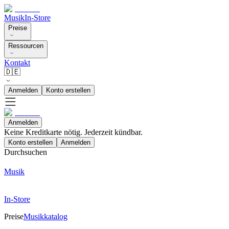
Musik
In-Store
Preise
Ressourcen
Kontakt
🇩🇪
Anmelden
Konto erstellen
Anmelden
Keine Kreditkarte nötig. Jederzeit kündbar.
Konto erstellen
Anmelden
Durchsuchen
Musik
In-Store
Preise
Musikkatalog