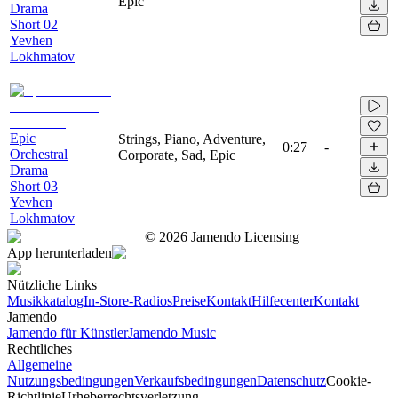
Epic
Drama
Short 02
Yevhen
Lokhmatov
Epic
Strings, Piano, Adventure,
0:27
-
Orchestral
Corporate, Sad, Epic
Drama
Short 03
Yevhen
Lokhmatov
©
2026
Jamendo Licensing
App herunterladen
Nützliche Links
Musikkatalog
In-Store-Radios
Preise
Kontakt
Hilfecenter
Kontakt
Jamendo
Jamendo für Künstler
Jamendo Music
Rechtliches
Allgemeine
Nutzungsbedingungen
Verkaufsbedingungen
Datenschutz
Cookie-
Richtlinie
Urheberrechtsverletzung