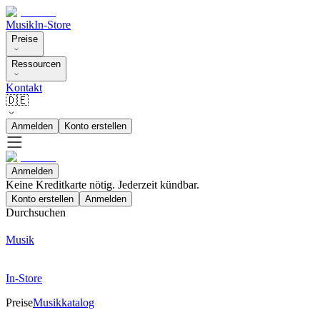
Musik
In-Store
Preise
Ressourcen
Kontakt
🇩🇪
Anmelden
Konto erstellen
Anmelden
Keine Kreditkarte nötig. Jederzeit kündbar.
Konto erstellen
Anmelden
Durchsuchen
Musik
In-Store
Preise
Musikkatalog