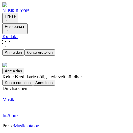
Musik
In-Store
Preise
Ressourcen
Kontakt
🇩🇪
Anmelden
Konto erstellen
Anmelden
Keine Kreditkarte nötig. Jederzeit kündbar.
Konto erstellen
Anmelden
Durchsuchen
Musik
In-Store
Preise
Musikkatalog