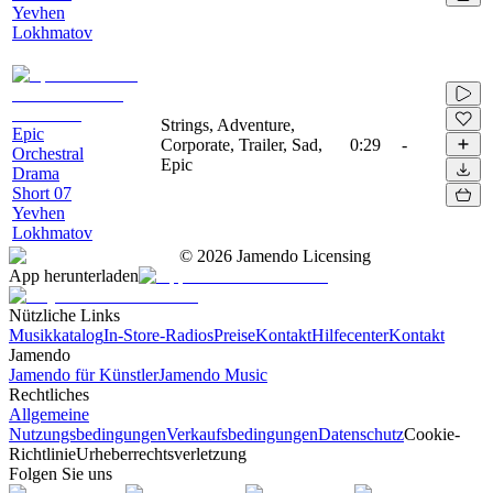
Yevhen
Lokhmatov
Strings, Adventure,
Epic
Corporate, Trailer, Sad,
0:29
-
Orchestral
Epic
Drama
Short 07
Yevhen
Lokhmatov
©
2026
Jamendo Licensing
App herunterladen
Nützliche Links
Musikkatalog
In-Store-Radios
Preise
Kontakt
Hilfecenter
Kontakt
Jamendo
Jamendo für Künstler
Jamendo Music
Rechtliches
Allgemeine
Nutzungsbedingungen
Verkaufsbedingungen
Datenschutz
Cookie-
Richtlinie
Urheberrechtsverletzung
Folgen Sie uns