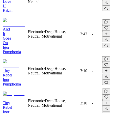
Love
Neutral
U
Krizar
And
Electronic/Deep House,
It
2:42
-
Neutral, Motivational
Goes
On
Igor
Pumphonia
Electronic/Deep House,
Tiny
3:10
-
Neutral, Motivational
Rebel
Igor
Pumphonia
Electronic/Deep House,
Tiny
3:10
-
Neutral, Motivational
Rebel
Igor