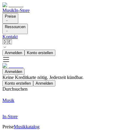
Musik
In-Store
Preise
Ressourcen
Kontakt
🇩🇪
Anmelden
Konto erstellen
Anmelden
Keine Kreditkarte nötig. Jederzeit kündbar.
Konto erstellen
Anmelden
Durchsuchen
Musik
In-Store
Preise
Musikkatalog