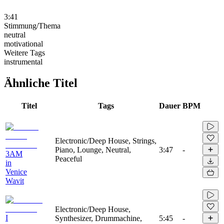
3:41
Stimmung/Thema
neutral
motivational
Weitere Tags
instrumental
Ähnliche Titel
Titel
Tags
Dauer
BPM
Electronic/Deep House, Strings,
Piano, Lounge, Neutral,
3:47
-
3AM
Peaceful
in
Venice
Wavit
Electronic/Deep House,
I
Synthesizer, Drummachine,
5:45
-