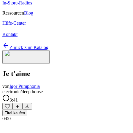
In-Store-Radios
Ressourcen
Blog
Hilfe-Center
Kontakt
Zurück zum Katalog
Je t'aime
von
Igor Pumphonia
electronic/deep house
3:41
Titel kaufen
0:00