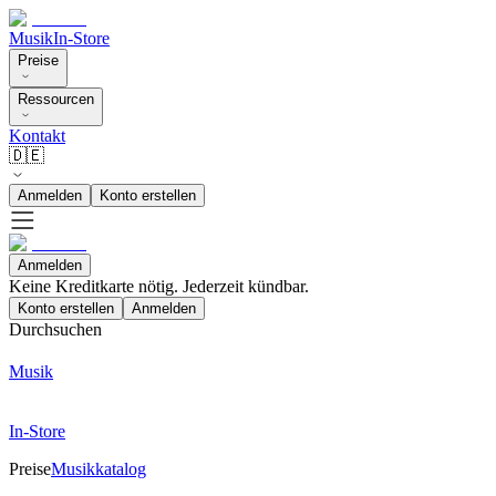
Musik
In-Store
Preise
Ressourcen
Kontakt
🇩🇪
Anmelden
Konto erstellen
Anmelden
Keine Kreditkarte nötig. Jederzeit kündbar.
Konto erstellen
Anmelden
Durchsuchen
Musik
In-Store
Preise
Musikkatalog