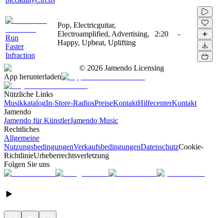
Pop, Electricguitar,
Electroamplified, Advertising,
2:20
-
Run
Happy, Upbeat, Uplifting
Faster
Infraction
©
2026
Jamendo Licensing
App herunterladen
Nützliche Links
Musikkatalog
In-Store-Radios
Preise
Kontakt
Hilfecenter
Kontakt
Jamendo
Jamendo für Künstler
Jamendo Music
Rechtliches
Allgemeine
Nutzungsbedingungen
Verkaufsbedingungen
Datenschutz
Cookie-
Richtlinie
Urheberrechtsverletzung
Folgen Sie uns