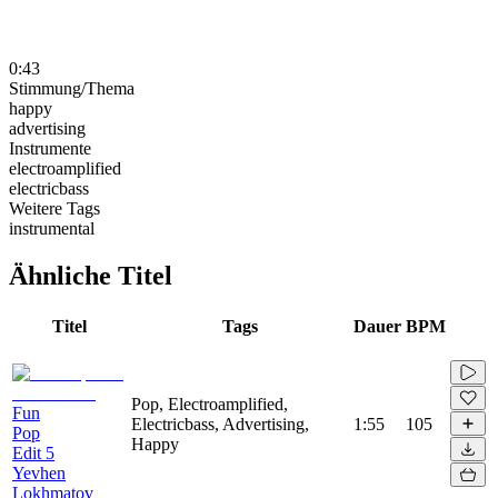
0:43
Stimmung/Thema
happy
advertising
Instrumente
electroamplified
electricbass
Weitere Tags
instrumental
Ähnliche Titel
Titel
Tags
Dauer
BPM
Pop, Electroamplified,
Fun
Electricbass, Advertising,
1:55
105
Pop
Happy
Edit 5
Yevhen
Lokhmatov