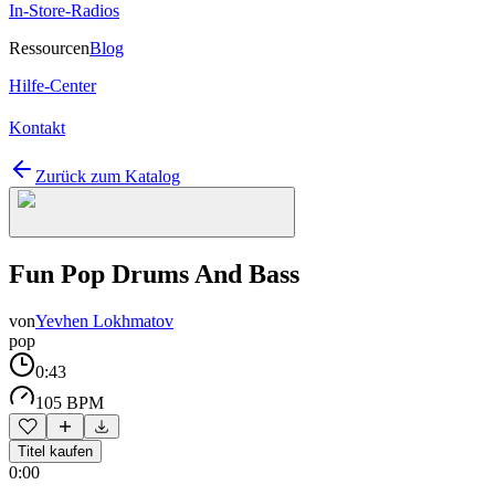
In-Store-Radios
Ressourcen
Blog
Hilfe-Center
Kontakt
Zurück zum Katalog
Fun Pop Drums And Bass
von
Yevhen Lokhmatov
pop
0:43
105 BPM
Titel kaufen
0:00