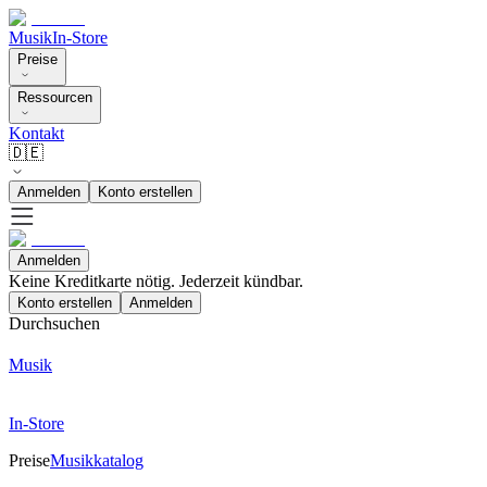
Musik
In-Store
Preise
Ressourcen
Kontakt
🇩🇪
Anmelden
Konto erstellen
Anmelden
Keine Kreditkarte nötig. Jederzeit kündbar.
Konto erstellen
Anmelden
Durchsuchen
Musik
In-Store
Preise
Musikkatalog