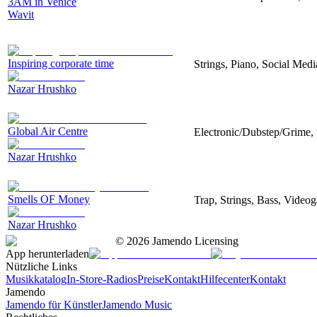
3AM in Venice
Wavit
Inspiring corporate time
Strings, Piano, Social Medi
Nazar Hrushko
Global Air Centre
Electronic/Dubstep/Grime, 
Nazar Hrushko
Smells OF Money
Trap, Strings, Bass, Video
Nazar Hrushko
©
2026
Jamendo Licensing
App herunterladen
Nützliche Links
Musikkatalog
In-Store-Radios
Preise
Kontakt
Hilfecenter
Kontakt
Jamendo
Jamendo für Künstler
Jamendo Music