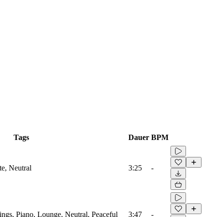
Tags
Dauer
BPM
te, Neutral
3:25
-
ings, Piano, Lounge, Neutral, Peaceful
3:47
-