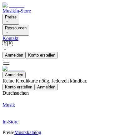
Musik
In-Store
Preise
Ressourcen
Kontakt
🇩🇪
Anmelden
Konto erstellen
Anmelden
Keine Kreditkarte nötig. Jederzeit kündbar.
Konto erstellen
Anmelden
Durchsuchen
Musik
In-Store
Preise
Musikkatalog