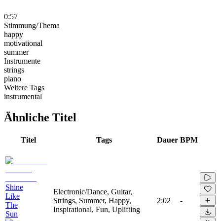
0:57
Stimmung/Thema
happy
motivational
summer
Instrumente
strings
piano
Weitere Tags
instrumental
Ähnliche Titel
Titel
Tags
Dauer
BPM
Shine
Electronic/Dance, Guitar,
Like
Strings, Summer, Happy,
2:02
-
The
Inspirational, Fun, Uplifting
Sun