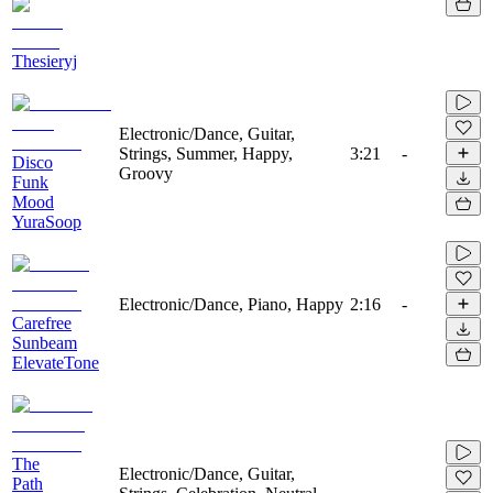
Thesieryj
Electronic/Dance, Guitar,
Strings, Summer, Happy,
3:21
-
Disco
Groovy
Funk
Mood
YuraSoop
Electronic/Dance, Piano, Happy
2:16
-
Carefree
Sunbeam
ElevateTone
The
Electronic/Dance, Guitar,
Path