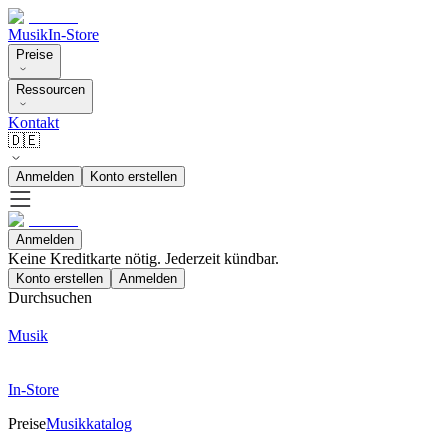
Musik
In-Store
Preise
Ressourcen
Kontakt
🇩🇪
Anmelden
Konto erstellen
Anmelden
Keine Kreditkarte nötig. Jederzeit kündbar.
Konto erstellen
Anmelden
Durchsuchen
Musik
In-Store
Preise
Musikkatalog