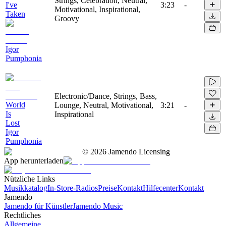
Strings, Celebration, Neutral,
I've
3:23
-
Motivational, Inspirational,
Taken
Groovy
Igor
Pumphonia
Electronic/Dance, Strings, Bass,
World
Lounge, Neutral, Motivational,
3:21
-
Is
Inspirational
Lost
Igor
Pumphonia
©
2026
Jamendo Licensing
App herunterladen
Nützliche Links
Musikkatalog
In-Store-Radios
Preise
Kontakt
Hilfecenter
Kontakt
Jamendo
Jamendo für Künstler
Jamendo Music
Rechtliches
Allgemeine