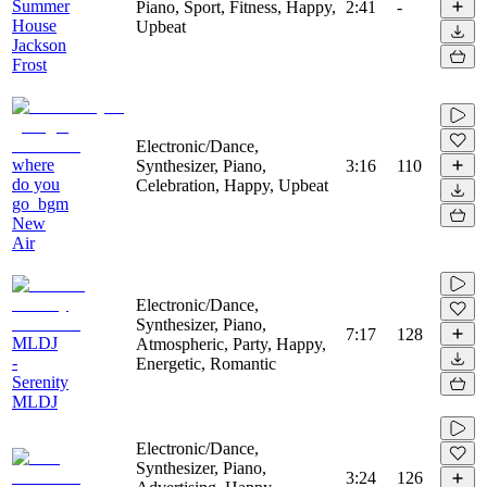
Summer
Piano, Sport, Fitness, Happy,
2:41
-
House
Upbeat
Jackson
Frost
Electronic/Dance,
where
Synthesizer, Piano,
3:16
110
do you
Celebration, Happy, Upbeat
go_bgm
New
Air
Electronic/Dance,
Synthesizer, Piano,
7:17
128
MLDJ
Atmospheric, Party, Happy,
-
Energetic, Romantic
Serenity
MLDJ
Electronic/Dance,
Synthesizer, Piano,
3:24
126