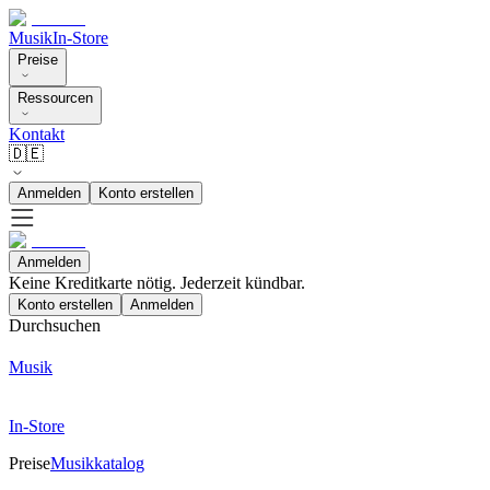
Musik
In-Store
Preise
Ressourcen
Kontakt
🇩🇪
Anmelden
Konto erstellen
Anmelden
Keine Kreditkarte nötig. Jederzeit kündbar.
Konto erstellen
Anmelden
Durchsuchen
Musik
In-Store
Preise
Musikkatalog