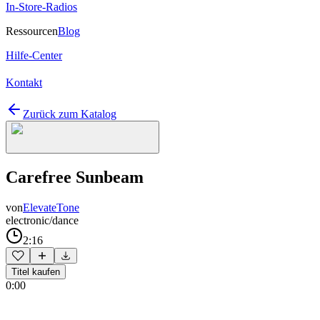
In-Store-Radios
Ressourcen
Blog
Hilfe-Center
Kontakt
Zurück zum Katalog
Carefree Sunbeam
von
ElevateTone
electronic/dance
2:16
Titel kaufen
0:00