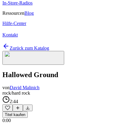
In-Store-Radios
Ressourcen
Blog
Hilfe-Center
Kontakt
Zurück zum Katalog
Hallowed Ground
von
David Malinich
rock/hard rock
2:44
Titel kaufen
0:00