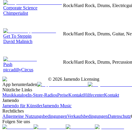
Rock/Hard Rock, Drums, Electricguita
Corporate Science
Chimperialist
Rock/Hard Rock, Drums, Guitar, Neu
Get To Steppin
David Malinich
Rock/Hard Rock, Drums, Percussion, 
Push
piccadillyCircus
©
2026
Jamendo Licensing
App herunterladen
Nützliche Links
Musikkatalog
In-Store-Radios
Preise
Kontakt
Hilfecenter
Kontakt
Jamendo
Jamendo für Künstler
Jamendo Music
Rechtliches
Allgemeine Nutzungsbedingungen
Verkaufsbedingungen
Datenschutz
Folgen Sie uns