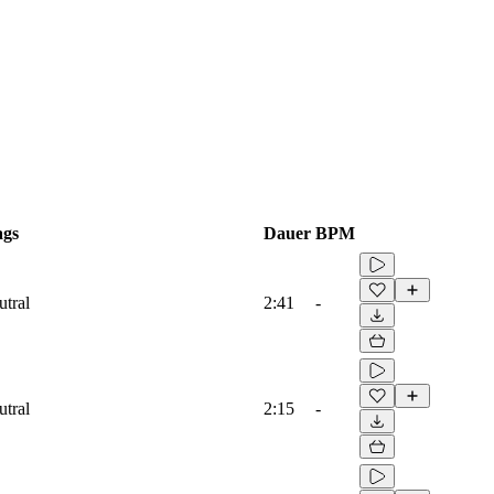
ags
Dauer
BPM
tral
2:41
-
tral
2:15
-