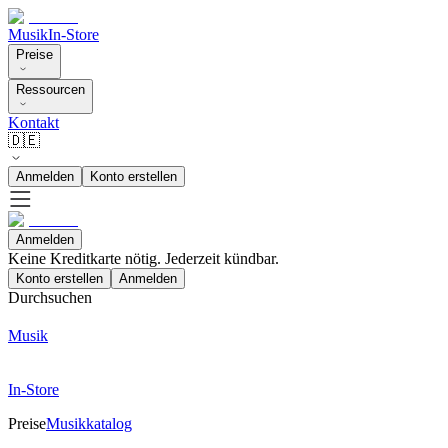
Musik
In-Store
Preise
Ressourcen
Kontakt
🇩🇪
Anmelden
Konto erstellen
Anmelden
Keine Kreditkarte nötig. Jederzeit kündbar.
Konto erstellen
Anmelden
Durchsuchen
Musik
In-Store
Preise
Musikkatalog