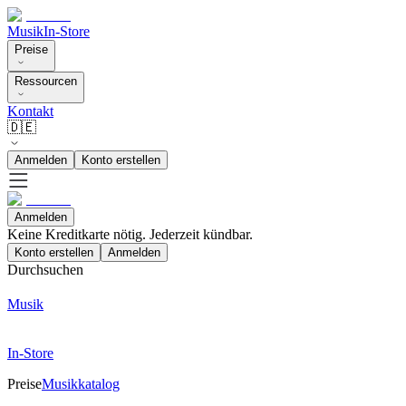
Musik
In-Store
Preise
Ressourcen
Kontakt
🇩🇪
Anmelden
Konto erstellen
Anmelden
Keine Kreditkarte nötig. Jederzeit kündbar.
Konto erstellen
Anmelden
Durchsuchen
Musik
In-Store
Preise
Musikkatalog