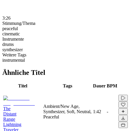
3:26
Stimmung/Thema
peaceful
cinematic
Instrumente
drums
synthesizer
Weitere Tags
instrumental
Ähnliche Titel
Titel
Tags
Dauer
BPM
Ambient/New Age,
The
Synthesizer, Soft, Neutral,
1:42
-
Distant
Peaceful
Range
Lightning
Traveler