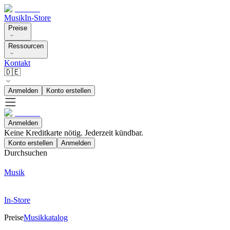
Musik
In-Store
Preise
Ressourcen
Kontakt
🇩🇪
Anmelden
Konto erstellen
Anmelden
Keine Kreditkarte nötig. Jederzeit kündbar.
Konto erstellen
Anmelden
Durchsuchen
Musik
In-Store
Preise
Musikkatalog