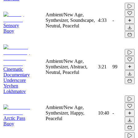
Ambient/New Age,
Synthesizer, Soundscape,
4:33
-
Sensory
Neutral, Peaceful
Buoy
Ambient/New Age,
Synthesizer, Abstract,
3:21
99
Cinematic
Neutral, Peaceful
Documentary
Underscore
Yevhen
Lokhmatov
Ambient/New Age,
Synthesizer, Happy,
10:40
-
Arctic Pass
Peaceful
Buoy