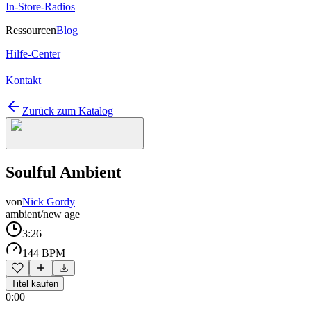
In-Store-Radios
Ressourcen
Blog
Hilfe-Center
Kontakt
Zurück zum Katalog
Soulful Ambient
von
Nick Gordy
ambient/new age
3:26
144 BPM
Titel kaufen
0:00