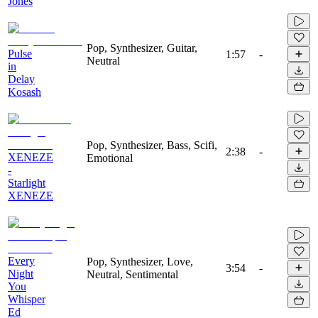
Jones
Pop, Synthesizer, Guitar,
Pulse
1:57
-
Neutral
in
Delay
Kosash
Pop, Synthesizer, Bass, Scifi,
2:38
-
XENEZE
Emotional
-
Starlight
XENEZE
Every
Pop, Synthesizer, Love,
3:54
-
Night
Neutral, Sentimental
You
Whisper
Ed