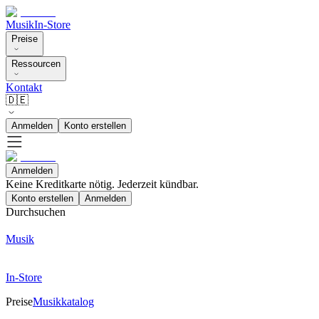
Musik
In-Store
Preise
Ressourcen
Kontakt
🇩🇪
Anmelden
Konto erstellen
Anmelden
Keine Kreditkarte nötig. Jederzeit kündbar.
Konto erstellen
Anmelden
Durchsuchen
Musik
In-Store
Preise
Musikkatalog