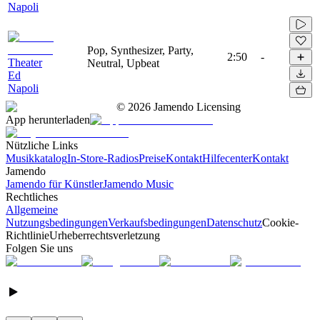
Napoli
Pop, Synthesizer, Party,
2:50
-
Theater
Neutral, Upbeat
Ed
Napoli
©
2026
Jamendo Licensing
App herunterladen
Nützliche Links
Musikkatalog
In-Store-Radios
Preise
Kontakt
Hilfecenter
Kontakt
Jamendo
Jamendo für Künstler
Jamendo Music
Rechtliches
Allgemeine
Nutzungsbedingungen
Verkaufsbedingungen
Datenschutz
Cookie-
Richtlinie
Urheberrechtsverletzung
Folgen Sie uns