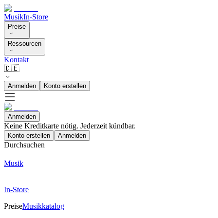
Musik
In-Store
Preise
Ressourcen
Kontakt
🇩🇪
Anmelden
Konto erstellen
Anmelden
Keine Kreditkarte nötig. Jederzeit kündbar.
Konto erstellen
Anmelden
Durchsuchen
Musik
In-Store
Preise
Musikkatalog