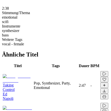
2:38
Stimmung/Thema
emotional
scifi
Instrumente
synthesizer
bass
Weitere Tags
vocal - female
Ähnliche Titel
Titel
Tags
Dauer
BPM
Pop, Synthesizer, Party,
Taking
2:47
-
Emotional
Control
Ed
Napoli