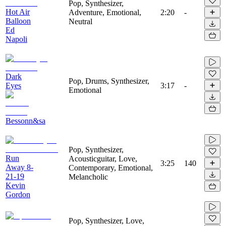
Pop, Synthesizer,
Hot Air
Adventure, Emotional,
2:20
-
Balloon
Neutral
Ed
Napoli
Dark
Pop, Drums, Synthesizer,
Eyes
3:17
-
Emotional
Bessonn&sa
Pop, Synthesizer,
Run
Acousticguitar, Love,
3:25
140
Away 8-
Contemporary, Emotional,
21-19
Melancholic
Kevin
Gordon
Pop, Synthesizer, Love,