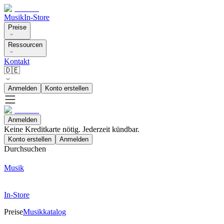
Musik
In-Store
Preise
Ressourcen
Kontakt
🇩🇪
Anmelden
Konto erstellen
Anmelden
Keine Kreditkarte nötig. Jederzeit kündbar.
Konto erstellen
Anmelden
Durchsuchen
Musik
In-Store
Preise
Musikkatalog