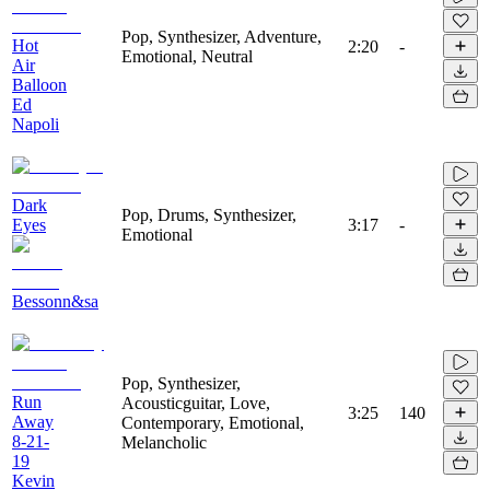
Pop, Synthesizer, Adventure,
Hot
2:20
-
Emotional, Neutral
Air
Balloon
Ed
Napoli
Dark
Pop, Drums, Synthesizer,
Eyes
3:17
-
Emotional
Bessonn&sa
Pop, Synthesizer,
Run
Acousticguitar, Love,
3:25
140
Away
Contemporary, Emotional,
8-21-
Melancholic
19
Kevin