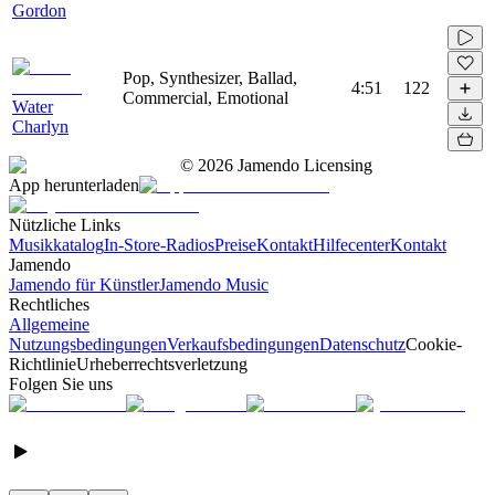
Gordon
Pop, Synthesizer, Ballad,
4:51
122
Commercial, Emotional
Water
Charlyn
©
2026
Jamendo Licensing
App herunterladen
Nützliche Links
Musikkatalog
In-Store-Radios
Preise
Kontakt
Hilfecenter
Kontakt
Jamendo
Jamendo für Künstler
Jamendo Music
Rechtliches
Allgemeine
Nutzungsbedingungen
Verkaufsbedingungen
Datenschutz
Cookie-
Richtlinie
Urheberrechtsverletzung
Folgen Sie uns