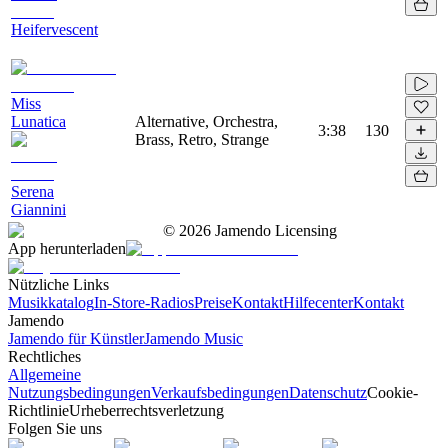
Heifervescent
Miss
Lunatica
Alternative, Orchestra,
3:38
130
Brass, Retro, Strange
Serena
Giannini
©
2026
Jamendo Licensing
App herunterladen
Nützliche Links
Musikkatalog
In-Store-Radios
Preise
Kontakt
Hilfecenter
Kontakt
Jamendo
Jamendo für Künstler
Jamendo Music
Rechtliches
Allgemeine
Nutzungsbedingungen
Verkaufsbedingungen
Datenschutz
Cookie-
Richtlinie
Urheberrechtsverletzung
Folgen Sie uns