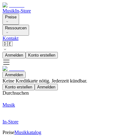
Musik
In-Store
Preise
Ressourcen
Kontakt
🇩🇪
Anmelden
Konto erstellen
Anmelden
Keine Kreditkarte nötig. Jederzeit kündbar.
Konto erstellen
Anmelden
Durchsuchen
Musik
In-Store
Preise
Musikkatalog