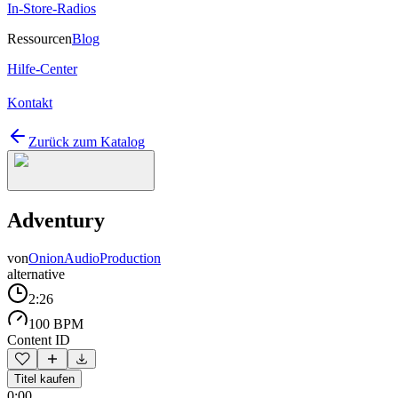
In-Store-Radios
Ressourcen
Blog
Hilfe-Center
Kontakt
Zurück zum Katalog
Adventury
von
OnionAudioProduction
alternative
2:26
100 BPM
Content ID
Titel kaufen
0:00