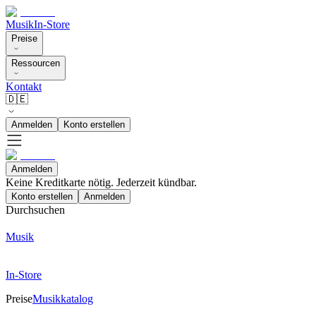
Musik
In-Store
Preise
Ressourcen
Kontakt
🇩🇪
Anmelden
Konto erstellen
Anmelden
Keine Kreditkarte nötig. Jederzeit kündbar.
Konto erstellen
Anmelden
Durchsuchen
Musik
In-Store
Preise
Musikkatalog