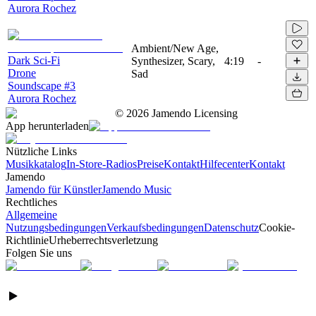
Aurora Rochez
Ambient/New Age,
Dark Sci-Fi
Synthesizer, Scary,
4:19
-
Drone
Sad
Soundscape #3
Aurora Rochez
©
2026
Jamendo Licensing
App herunterladen
Nützliche Links
Musikkatalog
In-Store-Radios
Preise
Kontakt
Hilfecenter
Kontakt
Jamendo
Jamendo für Künstler
Jamendo Music
Rechtliches
Allgemeine
Nutzungsbedingungen
Verkaufsbedingungen
Datenschutz
Cookie-
Richtlinie
Urheberrechtsverletzung
Folgen Sie uns