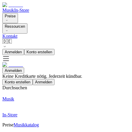
Musik
In-Store
Preise
Ressourcen
Kontakt
🇩🇪
Anmelden
Konto erstellen
Anmelden
Keine Kreditkarte nötig. Jederzeit kündbar.
Konto erstellen
Anmelden
Durchsuchen
Musik
In-Store
Preise
Musikkatalog