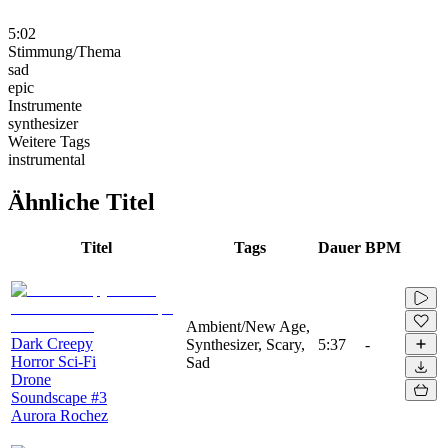
5:02
Stimmung/Thema
sad
epic
Instrumente
synthesizer
Weitere Tags
instrumental
Ähnliche Titel
Titel
Tags
Dauer
BPM
Ambient/New Age,
Dark Creepy
Synthesizer, Scary,
5:37
-
Horror Sci-Fi
Sad
Drone
Soundscape #3
Aurora Rochez