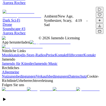
Aurora Rochez
Ambient/New Age,
Dark Sci-Fi
Synthesizer, Scary,
4:19
-
Drone
Sad
Soundscape #3
Aurora Rochez
©
2026
Jamendo Licensing
App herunterladen
Nützliche Links
Musikkatalog
In-Store-Radios
Preise
Kontakt
Hilfecenter
Kontakt
Jamendo
Jamendo für Künstler
Jamendo Music
Rechtliches
Allgemeine
Nutzungsbedingungen
Verkaufsbedingungen
Datenschutz
Cookie-
Richtlinie
Urheberrechtsverletzung
Folgen Sie uns