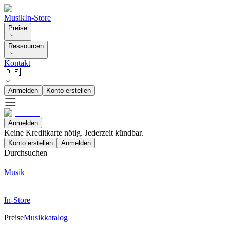
Musik
In-Store
Preise
Ressourcen
Kontakt
🇩🇪
Anmelden
Konto erstellen
Anmelden
Keine Kreditkarte nötig. Jederzeit kündbar.
Konto erstellen
Anmelden
Durchsuchen
Musik
In-Store
Preise
Musikkatalog