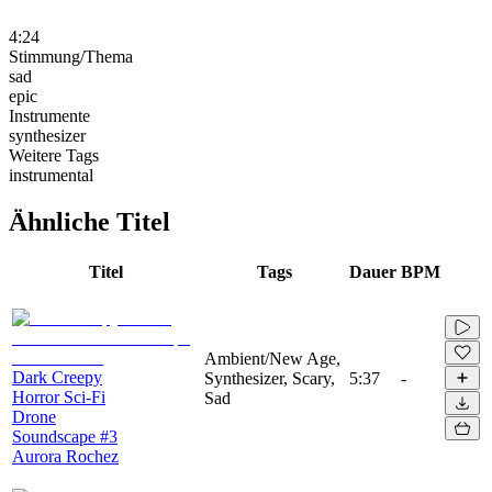
4:24
Stimmung/Thema
sad
epic
Instrumente
synthesizer
Weitere Tags
instrumental
Ähnliche Titel
Titel
Tags
Dauer
BPM
Ambient/New Age,
Dark Creepy
Synthesizer, Scary,
5:37
-
Horror Sci-Fi
Sad
Drone
Soundscape #3
Aurora Rochez