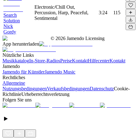
Electronic/Chill Out,
Percussion, Harp, Peaceful,
3:24
115
Search
Sentimental
Solution
Nick
Gordy
©
2026
Jamendo Licensing
App herunterladen
Nützliche Links
Musikkatalog
In-Store-Radios
Preise
Kontakt
Hilfecenter
Kontakt
Jamendo
Jamendo für Künstler
Jamendo Music
Rechtliches
Allgemeine
Nutzungsbedingungen
Verkaufsbedingungen
Datenschutz
Cookie-
Richtlinie
Urheberrechtsverletzung
Folgen Sie uns