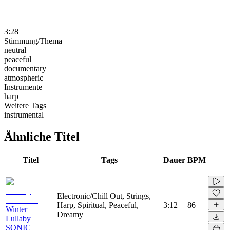
3:28
Stimmung/Thema
neutral
peaceful
documentary
atmospheric
Instrumente
harp
Weitere Tags
instrumental
Ähnliche Titel
Titel
Tags
Dauer
BPM
Electronic/Chill Out, Strings,
Harp, Spiritual, Peaceful,
3:12
86
Winter
Dreamy
Lullaby
SONIC