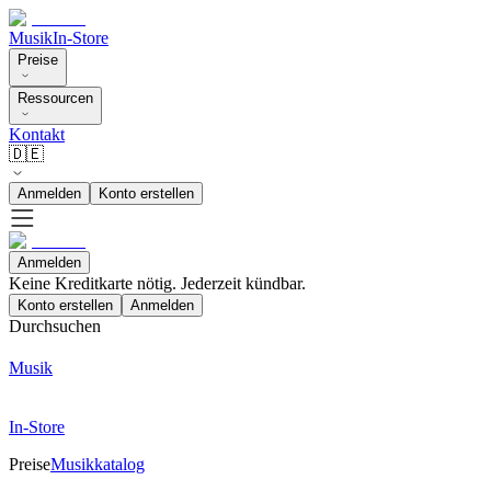
Musik
In-Store
Preise
Ressourcen
Kontakt
🇩🇪
Anmelden
Konto erstellen
Anmelden
Keine Kreditkarte nötig. Jederzeit kündbar.
Konto erstellen
Anmelden
Durchsuchen
Musik
In-Store
Preise
Musikkatalog