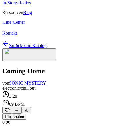
In-Store-Radios
Ressourcen
Blog
Hilfe-Center
Kontakt
Zurück zum Katalog
Coming Home
von
SONIC MYSTERY
electronic/chill out
3:28
89 BPM
Titel kaufen
0:00