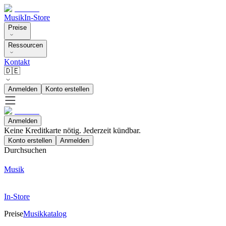
Musik
In-Store
Preise
Ressourcen
Kontakt
🇩🇪
Anmelden
Konto erstellen
Anmelden
Keine Kreditkarte nötig. Jederzeit kündbar.
Konto erstellen
Anmelden
Durchsuchen
Musik
In-Store
Preise
Musikkatalog