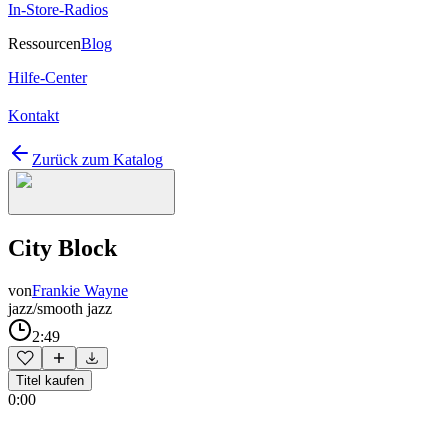
In-Store-Radios
Ressourcen
Blog
Hilfe-Center
Kontakt
Zurück zum Katalog
City Block
von
Frankie Wayne
jazz/smooth jazz
2:49
Titel kaufen
0:00