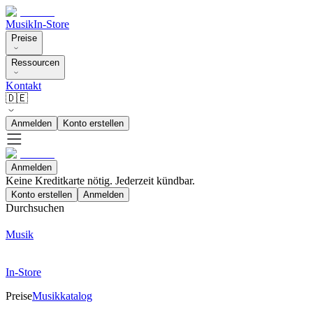
Musik
In-Store
Preise
Ressourcen
Kontakt
🇩🇪
Anmelden
Konto erstellen
Anmelden
Keine Kreditkarte nötig. Jederzeit kündbar.
Konto erstellen
Anmelden
Durchsuchen
Musik
In-Store
Preise
Musikkatalog