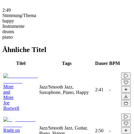
2:49
Stimmung/Thema
happy
Instrumente
drums
piano
Ähnliche Titel
Titel
Tags
Dauer
BPM
More
Jazz/Smooth Jazz,
2:41
-
and
Saxophone, Piano, Happy
More
Joe
Bozwell
Jazz/Smooth Jazz, Guitar,
Right on
2:50
-
Piano, Happy