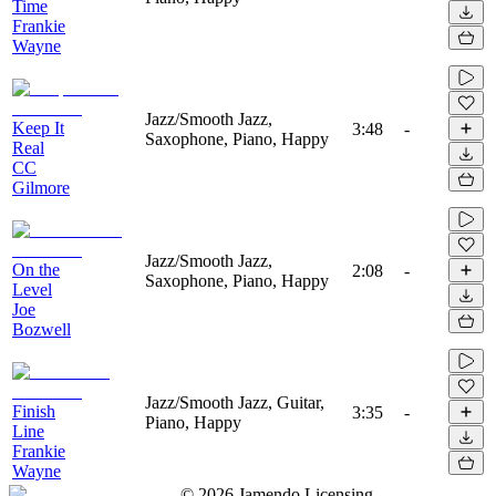
Time
Frankie
Wayne
Jazz/Smooth Jazz,
Keep It
3:48
-
Saxophone, Piano, Happy
Real
CC
Gilmore
Jazz/Smooth Jazz,
On the
2:08
-
Saxophone, Piano, Happy
Level
Joe
Bozwell
Jazz/Smooth Jazz, Guitar,
Finish
3:35
-
Piano, Happy
Line
Frankie
Wayne
©
2026
Jamendo Licensing