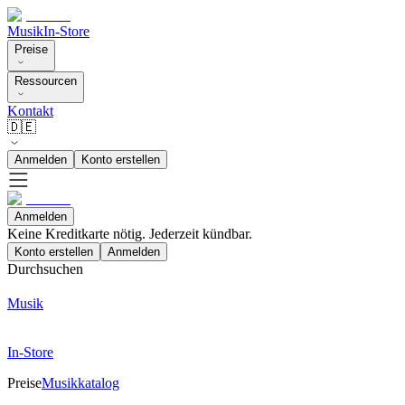
Musik
In-Store
Preise
Ressourcen
Kontakt
🇩🇪
Anmelden
Konto erstellen
Anmelden
Keine Kreditkarte nötig. Jederzeit kündbar.
Konto erstellen
Anmelden
Durchsuchen
Musik
In-Store
Preise
Musikkatalog