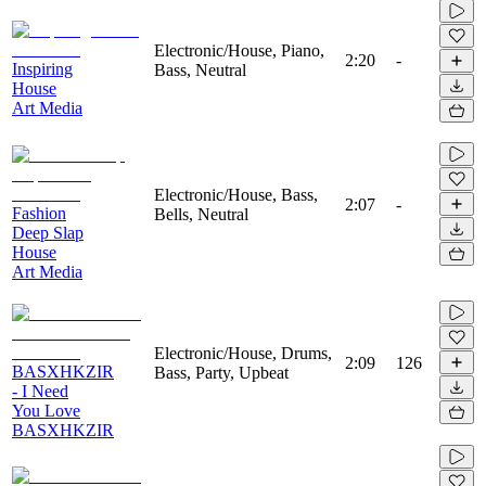
Electronic/House, Piano,
2:20
-
Inspiring
Bass, Neutral
House
Art Media
Electronic/House, Bass,
2:07
-
Fashion
Bells, Neutral
Deep Slap
House
Art Media
Electronic/House, Drums,
2:09
126
BASXHKZIR
Bass, Party, Upbeat
- I Need
You Love
BASXHKZIR