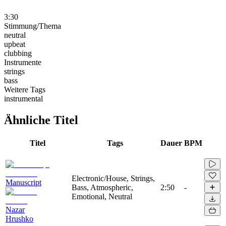
3:30
Stimmung/Thema
neutral
upbeat
clubbing
Instrumente
strings
bass
Weitere Tags
instrumental
Ähnliche Titel
Titel
Tags
Dauer
BPM
Electronic/House, Strings,
Manuscript
Bass, Atmospheric,
2:50
-
Emotional, Neutral
Nazar
Hrushko