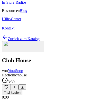
In-Store-Radios
Ressourcen
Blog
Hilfe-Center
Kontakt
Zurück zum Katalog
Club House
von
YuraSoop
electronic/house
3:30
Titel kaufen
0:00