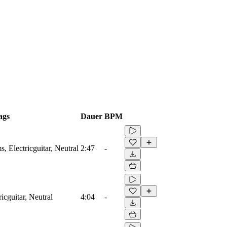
ags
Dauer
BPM
, Electricguitar, Neutral
2:47
-
icguitar, Neutral
4:04
-