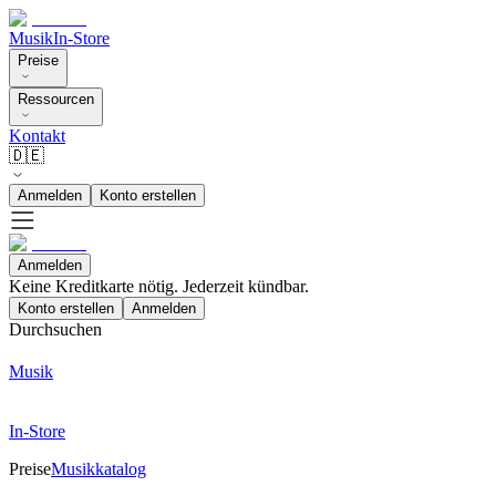
Musik
In-Store
Preise
Ressourcen
Kontakt
🇩🇪
Anmelden
Konto erstellen
Anmelden
Keine Kreditkarte nötig. Jederzeit kündbar.
Konto erstellen
Anmelden
Durchsuchen
Musik
In-Store
Preise
Musikkatalog