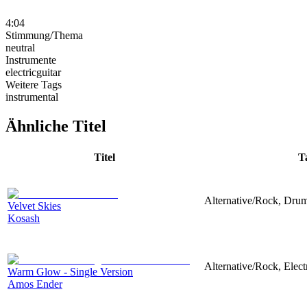
4:04
Stimmung/Thema
neutral
Instrumente
electricguitar
Weitere Tags
instrumental
Ähnliche Titel
Titel
T
Alternative/Rock, Drums
Velvet Skies
Kosash
Alternative/Rock, Electr
Warm Glow - Single Version
Amos Ender