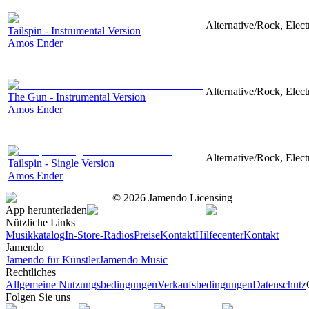
Alternative/Rock, Electr
Tailspin - Instrumental Version
Amos Ender
Alternative/Rock, Electr
The Gun - Instrumental Version
Amos Ender
Alternative/Rock, Electr
Tailspin - Single Version
Amos Ender
©
2026
Jamendo Licensing
App herunterladen
Nützliche Links
Musikkatalog
In-Store-Radios
Preise
Kontakt
Hilfecenter
Kontakt
Jamendo
Jamendo für Künstler
Jamendo Music
Rechtliches
Allgemeine Nutzungsbedingungen
Verkaufsbedingungen
Datenschutz
Folgen Sie uns