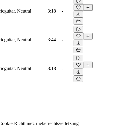
icguitar, Neutral
3:18
-
icguitar, Neutral
3:44
-
icguitar, Neutral
3:18
-
Cookie-Richtlinie
Urheberrechtsverletzung