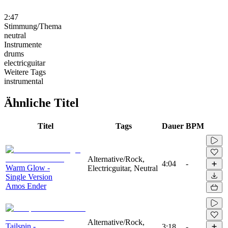
2:47
Stimmung/Thema
neutral
Instrumente
drums
electricguitar
Weitere Tags
instrumental
Ähnliche Titel
Titel
Tags
Dauer
BPM
Alternative/Rock,
4:04
-
Warm Glow -
Electricguitar, Neutral
Single Version
Amos Ender
Alternative/Rock,
Tailspin -
3:18
-