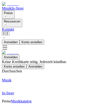
Musik
In-Store
Preise
Ressourcen
Kontakt
🇩🇪
Anmelden
Konto erstellen
Anmelden
Keine Kreditkarte nötig. Jederzeit kündbar.
Konto erstellen
Anmelden
Durchsuchen
Musik
In-Store
Preise
Musikkatalog