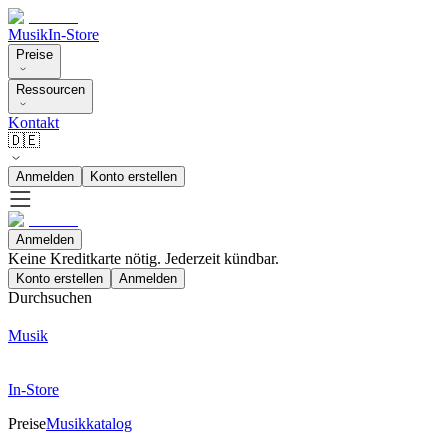
Musik
In-Store
Preise
Ressourcen
Kontakt
🇩🇪
Anmelden
Konto erstellen
Anmelden
Keine Kreditkarte nötig. Jederzeit kündbar.
Konto erstellen
Anmelden
Durchsuchen
Musik
In-Store
Preise
Musikkatalog