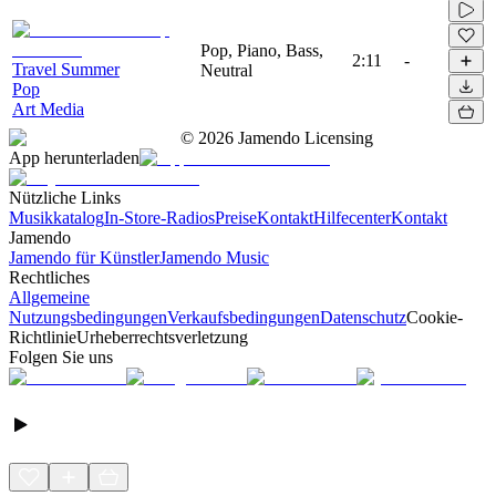
Pop, Piano, Bass,
2:11
-
Travel Summer
Neutral
Pop
Art Media
©
2026
Jamendo Licensing
App herunterladen
Nützliche Links
Musikkatalog
In-Store-Radios
Preise
Kontakt
Hilfecenter
Kontakt
Jamendo
Jamendo für Künstler
Jamendo Music
Rechtliches
Allgemeine
Nutzungsbedingungen
Verkaufsbedingungen
Datenschutz
Cookie-
Richtlinie
Urheberrechtsverletzung
Folgen Sie uns