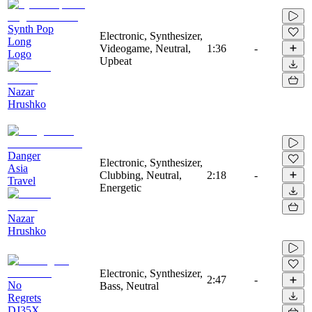
Synth Pop
Electronic, Synthesizer,
Long
Videogame, Neutral,
1:36
-
Logo
Upbeat
Nazar
Hrushko
Danger
Electronic, Synthesizer,
Asia
Clubbing, Neutral,
2:18
-
Travel
Energetic
Nazar
Hrushko
Electronic, Synthesizer,
2:47
-
No
Bass, Neutral
Regrets
DJ35X