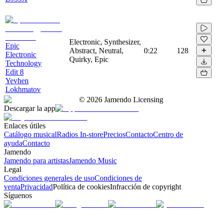
Electronic, Synthesizer,
Epic
Abstract, Neutral,
0:22
128
Electronic
Quirky, Epic
Technology
Edit 8
Yevhen
Lokhmatov
©
2026
Jamendo Licensing
Descargar la app
Enlaces útiles
Catálogo musical
Radios In-store
Precios
Contacto
Centro de
ayuda
Contacto
Jamendo
Jamendo para artistas
Jamendo Music
Legal
Condiciones generales de uso
Condiciones de
venta
Privacidad
Política de cookies
Infracción de copyright
Síguenos