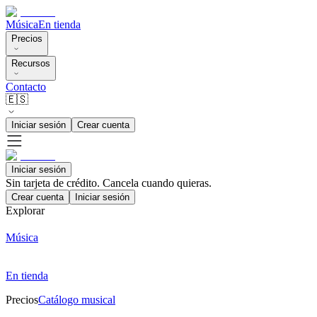
Música
En tienda
Precios
Recursos
Contacto
🇪🇸
Iniciar sesión
Crear cuenta
Iniciar sesión
Sin tarjeta de crédito. Cancela cuando quieras.
Crear cuenta
Iniciar sesión
Explorar
Música
En tienda
Precios
Catálogo musical