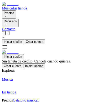
Música
En tienda
Precios
Recursos
Contacto
🇪🇸
Iniciar sesión
Crear cuenta
Iniciar sesión
Sin tarjeta de crédito. Cancela cuando quieras.
Crear cuenta
Iniciar sesión
Explorar
Música
En tienda
Precios
Catálogo musical