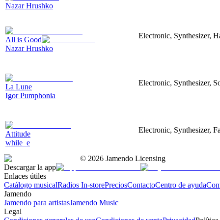
Nazar Hrushko
Electronic, Synthesizer, 
All is Good
Nazar Hrushko
Electronic, Synthesizer, S
La Lune
Igor Pumphonia
Electronic, Synthesizer, 
Attitude
while_e
©
2026
Jamendo Licensing
Descargar la app
Enlaces útiles
Catálogo musical
Radios In-store
Precios
Contacto
Centro de ayuda
Con
Jamendo
Jamendo para artistas
Jamendo Music
Legal