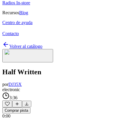
Radios In-store
Recursos
Blog
Centro de ayuda
Contacto
Volver al catálogo
Half Written
por
DJ35X
electronic
3:36
Comprar pista
0:00