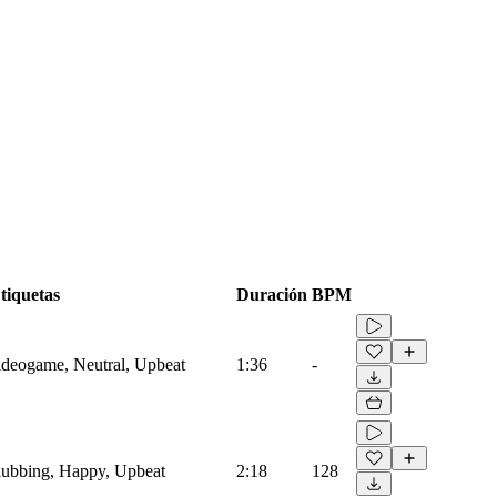
tiquetas
Duración
BPM
Videogame, Neutral, Upbeat
1:36
-
Clubbing, Happy, Upbeat
2:18
128