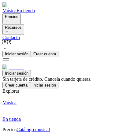
Música
En tienda
Precios
Recursos
Contacto
🇪🇸
Iniciar sesión
Crear cuenta
Iniciar sesión
Sin tarjeta de crédito. Cancela cuando quieras.
Crear cuenta
Iniciar sesión
Explorar
Música
En tienda
Precios
Catálogo musical