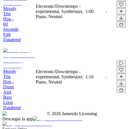
Electronic/Downtempo -
Moody
experimental, Synthesizer,
1:00
-
Trip
Piano, Neutral
Hop -
60
Seconds
Edit
Databend
Moody
Electronic/Downtempo -
Trip
experimental, Synthesizer,
1:16
-
Hop -
Piano, Neutral
Drum
And
Bass
Loop
Databend
©
2026
Jamendo Licensing
Descargar la app