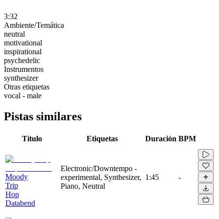
3:32
Ambiente/Temática
neutral
motivational
inspirational
psychedelic
Instrumentos
synthesizer
Otras etiquetas
vocal - male
Pistas similares
Título
Etiquetas
Duración
BPM
Electronic/Downtempo -
Moody
experimental, Synthesizer,
1:45
-
Trip
Piano, Neutral
Hop
Databend