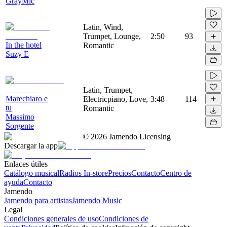
GrayMic
Latin, Wind,
Trumpet, Lounge,
2:50
93
In the hotel
Romantic
Suzy E
Latin, Trumpet,
Marechiaro e
Electricpiano, Love,
3:48
114
tu
Romantic
Massimo
Sorgente
©
2026
Jamendo Licensing
Descargar la app
Enlaces útiles
Catálogo musical
Radios In-store
Precios
Contacto
Centro de
ayuda
Contacto
Jamendo
Jamendo para artistas
Jamendo Music
Legal
Condiciones generales de uso
Condiciones de