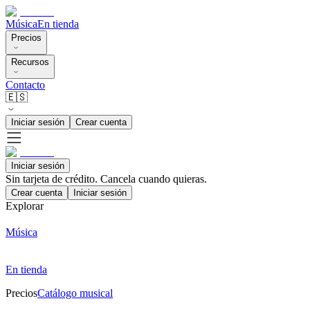
Música
En tienda
Precios
Recursos
Contacto
🇪🇸
Iniciar sesión
Crear cuenta
Iniciar sesión
Sin tarjeta de crédito. Cancela cuando quieras.
Crear cuenta
Iniciar sesión
Explorar
Música
En tienda
Precios
Catálogo musical