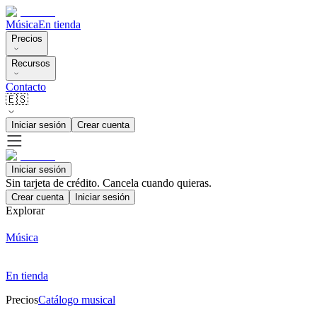
Música
En tienda
Precios
Recursos
Contacto
🇪🇸
Iniciar sesión
Crear cuenta
Iniciar sesión
Sin tarjeta de crédito. Cancela cuando quieras.
Crear cuenta
Iniciar sesión
Explorar
Música
En tienda
Precios
Catálogo musical