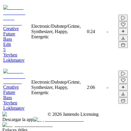
Electronic/Dubstep/Grime,
Creative
Synthesizer, Happy,
0:24
-
Future
Energetic
Bass
Edit
5
Yevhen
Lokhmatov
Electronic/Dubstep/Grime,
Creative
Synthesizer, Happy,
2:06
-
Future
Energetic
Bass
Yevhen
Lokhmatov
©
2026
Jamendo Licensing
Descargar la app
Enlaces útiles