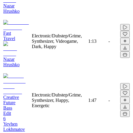
Nazar
Hrushko
Fast
Electronic/Dubstep/Grime,
Travel
Synthesizer, Videogame,
1:13
-
Dark, Happy
Nazar
Hrushko
Electronic/Dubstep/Grime,
Creative
Synthesizer, Happy,
1:47
-
Future
Energetic
Bass
Edit
6
Yevhen
Lokhmatov