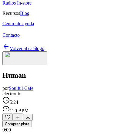
Radios In-store
Recursos
Blog
Centro de ayuda
Contacto
Volver al catálogo
Human
por
Soulful-Cafe
electronic
5:24
120 BPM
Comprar pista
0:00