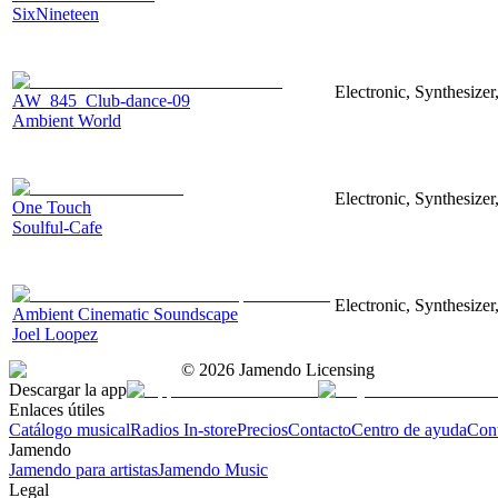
SixNineteen
Electronic, Synthesizer
AW_845_Club-dance-09
Ambient World
Electronic, Synthesizer
One Touch
Soulful-Cafe
Electronic, Synthesizer
Ambient Cinematic Soundscape
Joel Loopez
©
2026
Jamendo Licensing
Descargar la app
Enlaces útiles
Catálogo musical
Radios In-store
Precios
Contacto
Centro de ayuda
Con
Jamendo
Jamendo para artistas
Jamendo Music
Legal