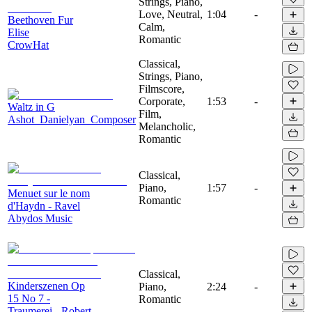
Strings, Piano,
Love, Neutral,
1:04
-
Beethoven Fur
Calm,
Elise
Romantic
CrowHat
Classical,
Strings, Piano,
Filmscore,
Corporate,
1:53
-
Waltz in G
Film,
Ashot_Danielyan_Composer
Melancholic,
Romantic
Classical,
Piano,
1:57
-
Menuet sur le nom
Romantic
d'Haydn - Ravel
Abydos Music
Classical,
Kinderszenen Op
Piano,
2:24
-
15 No 7 -
Romantic
Traumerei - Robert