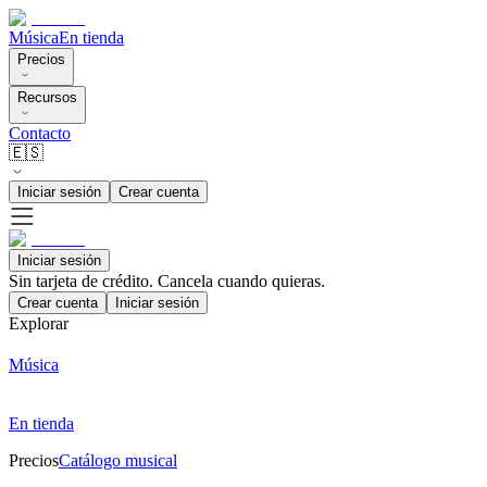
Música
En tienda
Precios
Recursos
Contacto
🇪🇸
Iniciar sesión
Crear cuenta
Iniciar sesión
Sin tarjeta de crédito. Cancela cuando quieras.
Crear cuenta
Iniciar sesión
Explorar
Música
En tienda
Precios
Catálogo musical