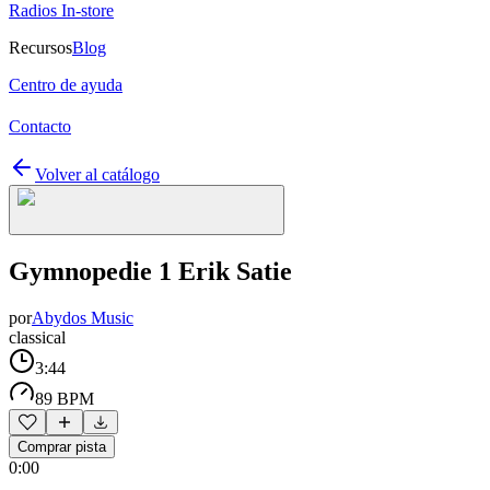
Radios In-store
Recursos
Blog
Centro de ayuda
Contacto
Volver al catálogo
Gymnopedie 1 Erik Satie
por
Abydos Music
classical
3:44
89 BPM
Comprar pista
0:00