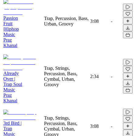
Passion
Trap, Percussion, Bass,
3:08
-
Fruit
Urban, Groovy
|Hiphop
Music
Praz
Khanal
Trap, Strings,
Already
Percussion, Bass,
2:34
-
Over |
Cymbal, Urban,
Trap Soul
Groovy
Music
Praz
Khanal
Trap, Strings,
3rd Bird |
Percussion, Bass,
3:08
-
Trap
Cymbal, Urban,
Music
Groovy