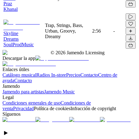
Praz
Khanal
Trap, Strings, Bass,
Urban, Groovy,
2:56
-
Skyline
Dreamy
Dreams
SoulProdMusic
©
2026
Jamendo Licensing
Descargar la app
Enlaces útiles
Catálogo musical
Radios In-store
Precios
Contacto
Centro de
ayuda
Contacto
Jamendo
Jamendo para artistas
Jamendo Music
Legal
Condiciones generales de uso
Condiciones de
venta
Privacidad
Política de cookies
Infracción de copyright
Síguenos