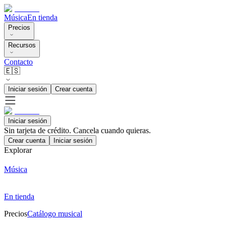
Música
En tienda
Precios
Recursos
Contacto
🇪🇸
Iniciar sesión
Crear cuenta
Iniciar sesión
Sin tarjeta de crédito. Cancela cuando quieras.
Crear cuenta
Iniciar sesión
Explorar
Música
En tienda
Precios
Catálogo musical