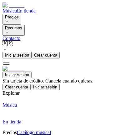
Música
En tienda
Precios
Recursos
Contacto
🇪🇸
Iniciar sesión
Crear cuenta
Iniciar sesión
Sin tarjeta de crédito. Cancela cuando quieras.
Crear cuenta
Iniciar sesión
Explorar
Música
En tienda
Precios
Catálogo musical