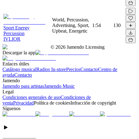
World, Percussion,
Advertising, Sport,
1:54
130
Sport Energy
Upbeat, Energetic
Percussion
IVLIOR
©
2026
Jamendo Licensing
Descargar la app
Enlaces útiles
Catálogo musical
Radios In-store
Precios
Contacto
Centro de
ayuda
Contacto
Jamendo
Jamendo para artistas
Jamendo Music
Legal
Condiciones generales de uso
Condiciones de
venta
Privacidad
Política de cookies
Infracción de copyright
Síguenos