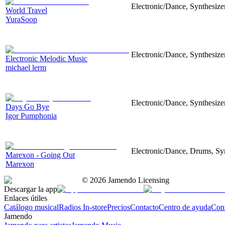
Electronic/Dance, Synthesizer
World Travel
YuraSoop
Electronic/Dance, Synthesizer
Electronic Melodic Music
michael lerm
Electronic/Dance, Synthesizer
Days Go Bye
Igor Pumphonia
Electronic/Dance, Drums, Syn
Marexon - Going Out
Marexon
©
2026
Jamendo Licensing
Descargar la app
Enlaces útiles
Catálogo musical
Radios In-store
Precios
Contacto
Centro de ayuda
Con
Jamendo