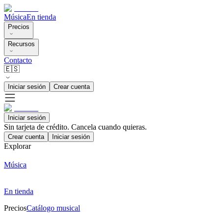
Música
En tienda
Precios
Recursos
Contacto
🇪🇸
Iniciar sesión
Crear cuenta
Iniciar sesión
Sin tarjeta de crédito. Cancela cuando quieras.
Crear cuenta
Iniciar sesión
Explorar
Música
En tienda
Precios
Catálogo musical