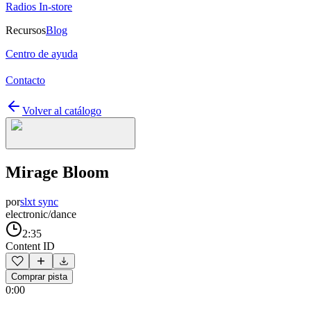
Radios In-store
Recursos
Blog
Centro de ayuda
Contacto
Volver al catálogo
Mirage Bloom
por
slxt sync
electronic/dance
2:35
Content ID
Comprar pista
0:00