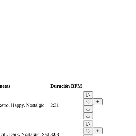
uetas
Duración
BPM
Retro, Happy, Nostalgic
2:31
-
Scifi, Dark, Nostalgic, Sad
3:08
-