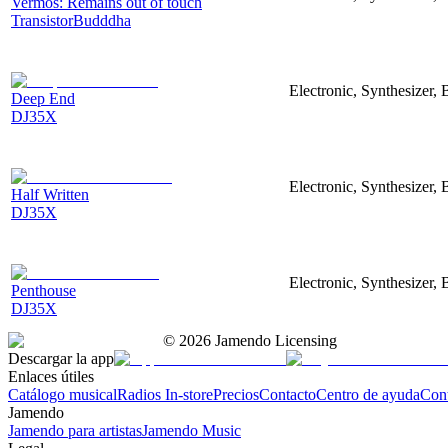
Vermos: Remains out of touch
TransistorBudddha
Electronic, Synthesizer, 
Deep End
DJ35X
Electronic, Synthesizer, 
Half Written
DJ35X
Electronic, Synthesizer, 
Penthouse
DJ35X
©
2026
Jamendo Licensing
Descargar la app
Enlaces útiles
Catálogo musical
Radios In-store
Precios
Contacto
Centro de ayuda
Con
Jamendo
Jamendo para artistas
Jamendo Music