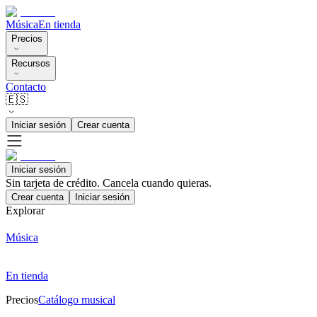
Música
En tienda
Precios
Recursos
Contacto
🇪🇸
Iniciar sesión
Crear cuenta
Iniciar sesión
Sin tarjeta de crédito. Cancela cuando quieras.
Crear cuenta
Iniciar sesión
Explorar
Música
En tienda
Precios
Catálogo musical