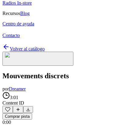
Radios In-store
Recursos
Blog
Centro de ayuda
Contacto
Volver al catálogo
Mouvements discrets
por
Dreamer
3:01
Content ID
Comprar pista
0:00