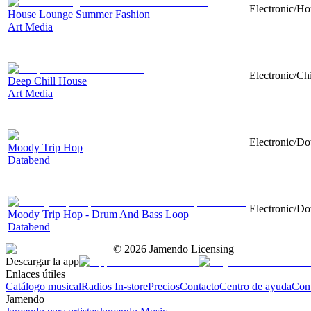
Electronic/Ho
House Lounge Summer Fashion
Art Media
Electronic/Chi
Deep Chill House
Art Media
Electronic/Do
Moody Trip Hop
Databend
Electronic/Do
Moody Trip Hop - Drum And Bass Loop
Databend
©
2026
Jamendo Licensing
Descargar la app
Enlaces útiles
Catálogo musical
Radios In-store
Precios
Contacto
Centro de ayuda
Con
Jamendo