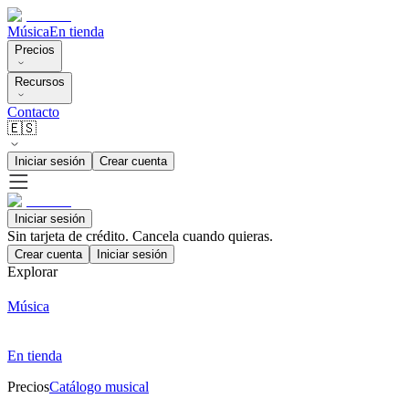
Música
En tienda
Precios
Recursos
Contacto
🇪🇸
Iniciar sesión
Crear cuenta
Iniciar sesión
Sin tarjeta de crédito. Cancela cuando quieras.
Crear cuenta
Iniciar sesión
Explorar
Música
En tienda
Precios
Catálogo musical