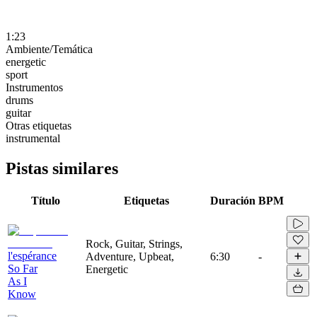
1:23
Ambiente/Temática
energetic
sport
Instrumentos
drums
guitar
Otras etiquetas
instrumental
Pistas similares
Título
Etiquetas
Duración
BPM
Rock, Guitar, Strings,
l'espérance
Adventure, Upbeat,
6:30
-
So Far
Energetic
As I
Know