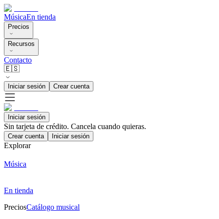
Música
En tienda
Precios
Recursos
Contacto
🇪🇸
Iniciar sesión
Crear cuenta
Iniciar sesión
Sin tarjeta de crédito. Cancela cuando quieras.
Crear cuenta
Iniciar sesión
Explorar
Música
En tienda
Precios
Catálogo musical