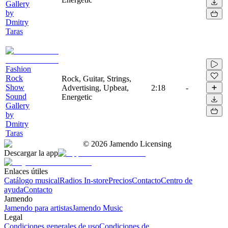
Gallery
by
Dmitry
Taras
Fashion
Rock
Rock, Guitar, Strings,
Show
Advertising, Upbeat,
2:18
-
Sound
Energetic
Gallery
by
Dmitry
Taras
©
2026
Jamendo Licensing
Descargar la app
Enlaces útiles
Catálogo musical
Radios In-store
Precios
Contacto
Centro de
ayuda
Contacto
Jamendo
Jamendo para artistas
Jamendo Music
Legal
Condiciones generales de uso
Condiciones de