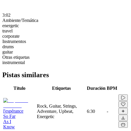
3:02
Ambiente/Temática
energetic
travel
corporate
Instrumentos
drums
guitar
Otras etiquetas
instrumental
Pistas similares
Título
Etiquetas
Duración
BPM
Rock, Guitar, Strings,
l'espérance
Adventure, Upbeat,
6:30
-
So Far
Energetic
As I
Know