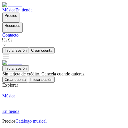
Música
En tienda
Precios
Recursos
Contacto
🇪🇸
Iniciar sesión
Crear cuenta
Iniciar sesión
Sin tarjeta de crédito. Cancela cuando quieras.
Crear cuenta
Iniciar sesión
Explorar
Música
En tienda
Precios
Catálogo musical