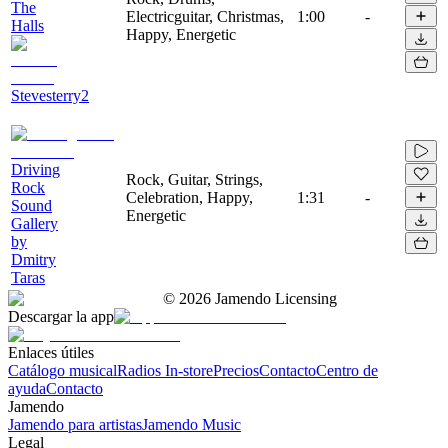
The
Electricguitar, Christmas,
1:00
-
Halls
Happy, Energetic
Stevesterry2
Driving
Rock, Guitar, Strings,
Rock
Celebration, Happy,
1:31
-
Sound
Energetic
Gallery
by
Dmitry
Taras
©
2026
Jamendo Licensing
Descargar la app
Enlaces útiles
Catálogo musical
Radios In-store
Precios
Contacto
Centro de
ayuda
Contacto
Jamendo
Jamendo para artistas
Jamendo Music
Legal