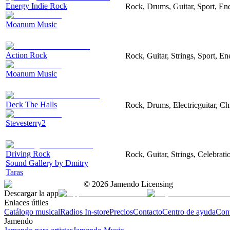
Energy Indie Rock
Rock, Drums, Guitar, Sport, Ene
Moanum Music
Action Rock
Rock, Guitar, Strings, Sport, En
Moanum Music
Deck The Halls
Rock, Drums, Electricguitar, Ch
Stevesterry2
Driving Rock
Rock, Guitar, Strings, Celebrat
Sound Gallery by Dmitry
Taras
©
2026
Jamendo Licensing
Descargar la app
Enlaces útiles
Catálogo musical
Radios In-store
Precios
Contacto
Centro de ayuda
Con
Jamendo