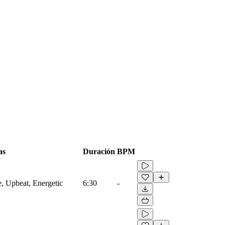
as
Duración
BPM
e, Upbeat, Energetic
6:30
-