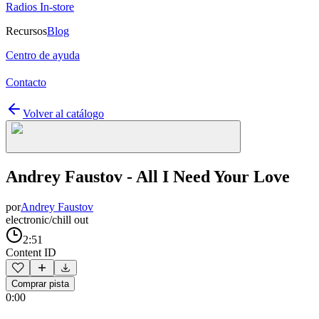
Radios In-store
Recursos
Blog
Centro de ayuda
Contacto
Volver al catálogo
Andrey Faustov - All I Need Your Love
por
Andrey Faustov
electronic/chill out
2:51
Content ID
Comprar pista
0:00