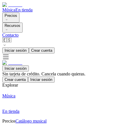
Música
En tienda
Precios
Recursos
Contacto
🇪🇸
Iniciar sesión
Crear cuenta
Iniciar sesión
Sin tarjeta de crédito. Cancela cuando quieras.
Crear cuenta
Iniciar sesión
Explorar
Música
En tienda
Precios
Catálogo musical