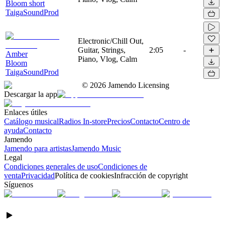
Bloom short
TaigaSoundProd
Electronic/Chill Out,
Guitar, Strings,
2:05
-
Amber
Piano, Vlog, Calm
Bloom
TaigaSoundProd
©
2026
Jamendo Licensing
Descargar la app
Enlaces útiles
Catálogo musical
Radios In-store
Precios
Contacto
Centro de
ayuda
Contacto
Jamendo
Jamendo para artistas
Jamendo Music
Legal
Condiciones generales de uso
Condiciones de
venta
Privacidad
Política de cookies
Infracción de copyright
Síguenos