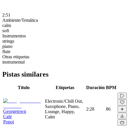
2:51
Ambiente/Temática
calm
soft
Instrumentos
strings
piano
flute
Otras etiquetas
instrumental
Pistas similares
Título
Etiquetas
Duración
BPM
Electronic/Chill Out,
Saxophone, Piano,
2:28
86
Georgetown
Lounge, Happy,
Cafe
Calm
Popoi