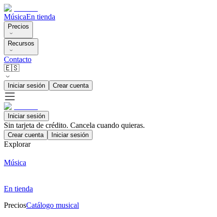
Música
En tienda
Precios
Recursos
Contacto
🇪🇸
Iniciar sesión
Crear cuenta
Iniciar sesión
Sin tarjeta de crédito. Cancela cuando quieras.
Crear cuenta
Iniciar sesión
Explorar
Música
En tienda
Precios
Catálogo musical