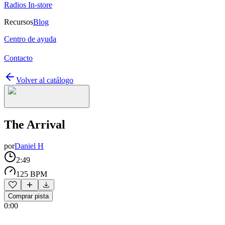
Radios In-store
Recursos
Blog
Centro de ayuda
Contacto
Volver al catálogo
The Arrival
por
Daniel H
2:49
125 BPM
Comprar pista
0:00