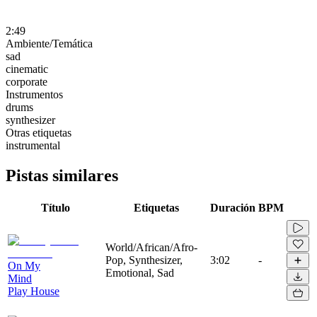
2:49
Ambiente/Temática
sad
cinematic
corporate
Instrumentos
drums
synthesizer
Otras etiquetas
instrumental
Pistas similares
Título
Etiquetas
Duración
BPM
World/African/Afro-
Pop, Synthesizer,
3:02
-
On My
Emotional, Sad
Mind
Play House