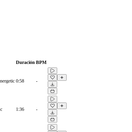
Duración
BPM
nergetic
0:58
-
ic
1:36
-