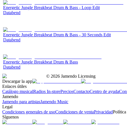
Energetic Jungle Breakbeat Drum & Bass - Loop Edit
Databend
Energetic Jungle Breakbeat Drum & Bass - 30 Seconds Edit
Databend
Energetic Jungle Breakbeat Drum & Bass
Databend
©
2026
Jamendo Licensing
Descargar la app
Enlaces útiles
Catálogo musical
Radios In-store
Precios
Contacto
Centro de ayuda
Con
Jamendo
Jamendo para artistas
Jamendo Music
Legal
Condiciones generales de uso
Condiciones de venta
Privacidad
Política
Síguenos