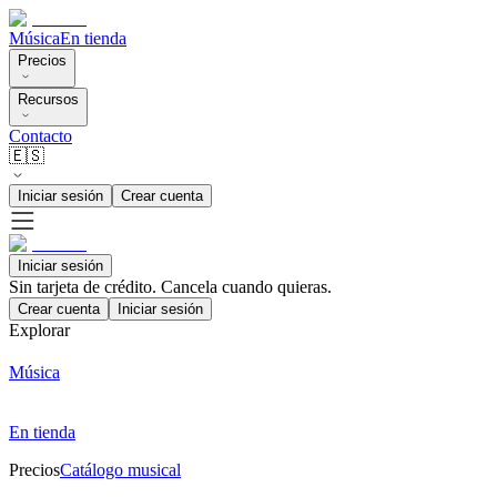
Música
En tienda
Precios
Recursos
Contacto
🇪🇸
Iniciar sesión
Crear cuenta
Iniciar sesión
Sin tarjeta de crédito. Cancela cuando quieras.
Crear cuenta
Iniciar sesión
Explorar
Música
En tienda
Precios
Catálogo musical