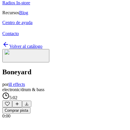
Radios In-store
Recursos
Blog
Centro de ayuda
Contacto
Volver al catálogo
Boneyard
por
ill effects
electronic/drum & bass
5:02
Comprar pista
0:00