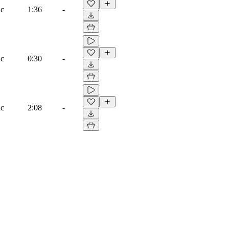
ic
1:36
-
ic
0:30
-
ic
2:08
-